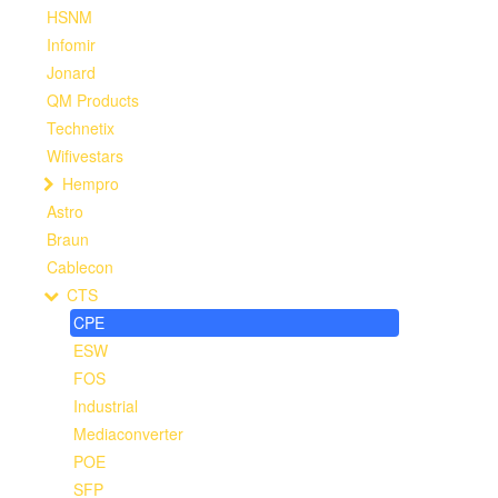
HSNM
Infomir
Jonard
QM Products
Technetix
Wifivestars
Hempro
Astro
Braun
Cablecon
CTS
CPE
ESW
FOS
Industrial
Mediaconverter
POE
SFP