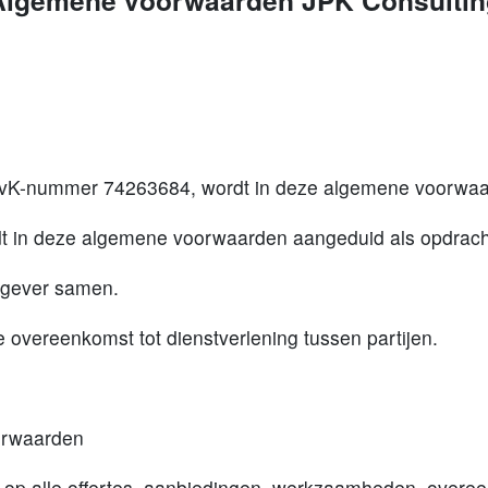
Algemene voorwaarden JPK Consultin
, KvK-nummer 74263684, wordt in deze algemene voorwaa
rdt in deze algemene voorwaarden aangeduid als opdrac
chtgever samen.
 overeenkomst tot dienstverlening tussen partijen.
oorwaarden
 op alle offertes, aanbiedingen, werkzaamheden, overee