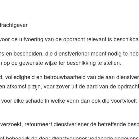
pdrachtgever
e voor de uitvoering van de opdracht relevant is beschikb
ens en bescheiden, die dienstverlener meent nodig te heb
n op de gewenste wijze ter beschikking te stellen.
eid, volledigheid en betrouwbaarheid van de aan dienstve
n afkomstig zijn, voor zover uit de aard van de opdracht
 voor elke schade in welke vorm dan ook die voortvloeit u
t verzoekt, retourneert dienstverlener de betreffende be
of niet behoorlijk de door dienstverlener verlangde gegev