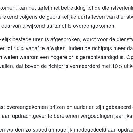
ekomen, kan het tarief met betrekking tot de dienstverle
berekend volgens de gebruikelijke uurtarieven van dienst
n daarvan afwijkend uurtarief is overeengekomen.
kelijk bestede uren is afgesproken, wordt voor de dienstv
er tot 10% vanaf te afwijken. Indien de richtprijs meer d
ten weten waarom een hogere prijs gerechtvaardigd is. Op
vallen, dat boven de richtprijs vermeerderd met 10% uit
mst overeengekomen prijzen en uurlonen zijn gebaseerd
 de aan opdrachtgever te berekenen vergoedingen jaarlijks
onen worden zo spoedig mogelijk medegedeeld aan opdra