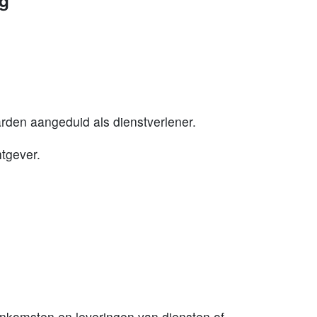
g
rden aangeduid als dienstverlener.
htgever.
nkomsten en leveringen van diensten of