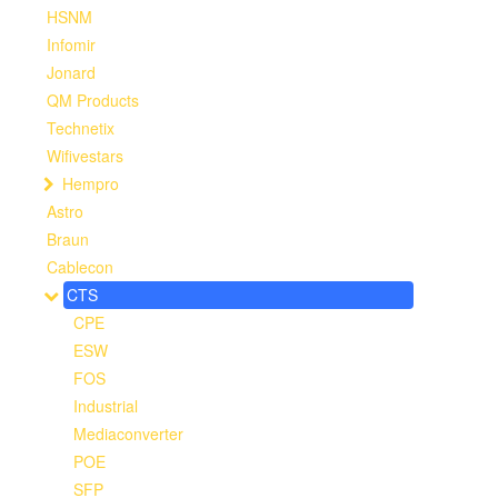
HSNM
Infomir
Jonard
QM Products
Technetix
Wifivestars
Hempro
Astro
Braun
Cablecon
CTS
CPE
ESW
FOS
Industrial
Mediaconverter
POE
SFP