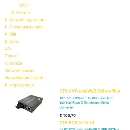
SWH
Mikrotik
Netwerk apparatuur
Ontvangststations
Wifi
Coax
4G
Fibulair
Glasvezel
Netwerk passief
Netwerkkabel prefab
toepassingen
CTS CVT-3002W2B(SM10)-Plus
10/100/1000Base-T to 1000Base-X or
100/1000Base-X Standalone Media
Converter
€
105,70
CTS FOS-3128-1A
24 PORTS 100/1000BASE-X SFP WITH 4