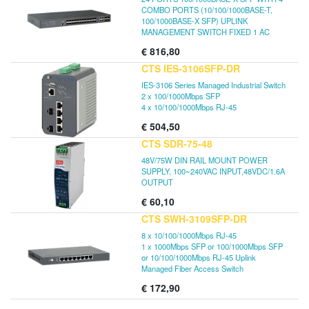
COMBO PORTS (10/100/1000BASE-T,
100/1000BASE-X SFP) UPLINK
MANAGEMENT SWITCH FIXED 1 AC
€
816,80
CTS IES-3106SFP-DR
IES-3106 Series Managed Industrial Switch
2 x 100/1000Mbps SFP
4 x 10/100/1000Mbps RJ-45
€
504,50
CTS SDR-75-48
48V/75W DIN RAIL MOUNT POWER
SUPPLY, 100~240VAC INPUT,48VDC/1.6A
OUTPUT
€
60,10
CTS SWH-3109SFP-DR
8 x 10/100/1000Mbps RJ-45
1 x 1000Mbps SFP or 100/1000Mbps SFP
or 10/100/1000Mbps RJ-45 Uplink
Managed Fiber Access Switch
€
172,90