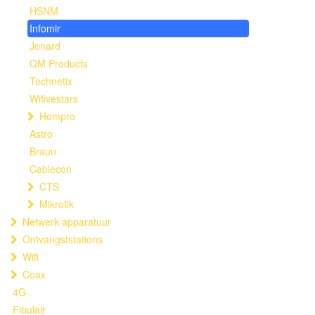
HSNM
Infomir
Jonard
QM Products
Technetix
Wifivestars
Hempro
Astro
Braun
Cablecon
CTS
Mikrotik
Netwerk apparatuur
Ontvangststations
Wifi
Coax
4G
Fibulair