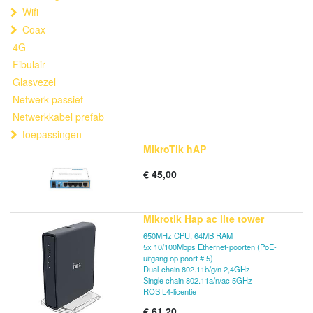
Wifi
Coax
4G
Fibulair
Glasvezel
Netwerk passief
Netwerkkabel prefab
toepassingen
MikroTik hAP
€
45,00
Mikrotik Hap ac lite tower
650MHz CPU, 64MB RAM
5x 10/100Mbps Ethernet-poorten (PoE-
uitgang op poort # 5)
Dual-chain 802.11b/g/n 2,4GHz
Single chain 802.11a/n/ac 5GHz
ROS L4-licentie
€
61,20