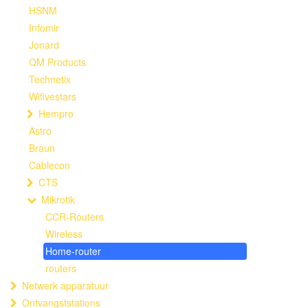
HSNM
Infomir
Jonard
QM Products
Technetix
Wifivestars
Hempro
Astro
Braun
Cablecon
CTS
Mikrotik
CCR-Routers
Wireless
Home-router
routers
Netwerk apparatuur
Ontvangststations