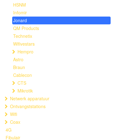
HSNM
Infomir
Jonard
QM Products
Technetix
Wifivestars
Hempro
Astro
Braun
Cablecon
CTS
Mikrotik
Netwerk apparatuur
Ontvangststations
Wifi
Coax
4G
Fibulair