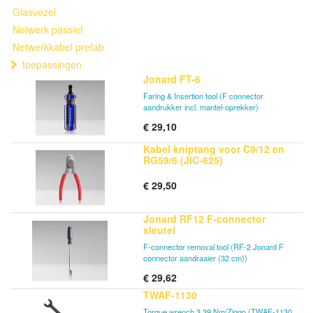
Glasvezel
Netwerk passief
Netwerkkabel prefab
toepassingen
Jonard FT-6
Faring & Insertion tool (F connector
aandrukker incl. mantel-oprekker)
€
29,10
Kabel kniptang voor C9/12 en
RG59/6 (JIC-625)
€
29,50
Jonard RF12 F-connector
sleutel
F-connector removal tool (RF-2 Jonard F
connector aandraaier (32 cm))
€
29,62
TWAF-1130
Torque wrench 3,39 Nm/Ziggo (TWAF-1130