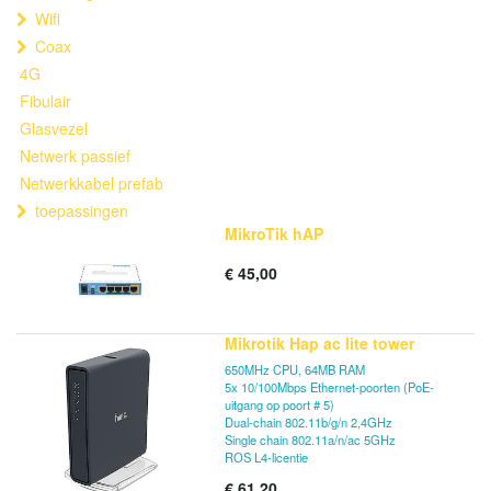
Wifi
Coax
4G
Fibulair
Glasvezel
Netwerk passief
Netwerkkabel prefab
toepassingen
MikroTik hAP
€
45,00
Mikrotik Hap ac lite tower
650MHz CPU, 64MB RAM
5x 10/100Mbps Ethernet-poorten (PoE-
uitgang op poort # 5)
Dual-chain 802.11b/g/n 2,4GHz
Single chain 802.11a/n/ac 5GHz
ROS L4-licentie
€
61,20