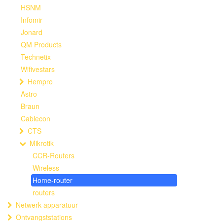
HSNM
Infomir
Jonard
QM Products
Technetix
Wifivestars
Hempro
Astro
Braun
Cablecon
CTS
Mikrotik
CCR-Routers
Wireless
Home-router
routers
Netwerk apparatuur
Ontvangststations