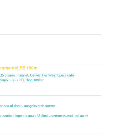
tenmantel PE 100m
2x0,5mm, massief, Getwist Per twee, Specificatie
fstemp.: -50-75°C, Ring 100mtr
oor ons of door u aangeleverde server.
 van content tegen te gaan. U dient u overeenkomst met uw tv