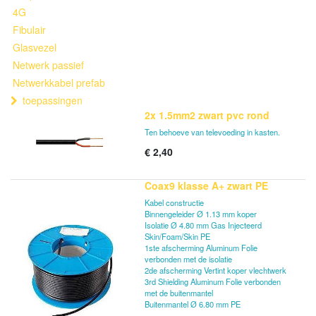
4G
Fibulair
Glasvezel
Netwerk passief
Netwerkkabel prefab
toepassingen
2x 1.5mm2 zwart pvc rond
Ten behoeve van televoeding in kasten.
€
2,40
Coax9 klasse A+ zwart PE
Kabel constructie
Binnengeleider Ø 1.13 mm koper
Isolatie Ø 4.80 mm Gas Injecteerd
Skin/Foam/Skin PE
1ste afscherming Aluminum Folie
verbonden met de isolatie
2de afscherming Vertint koper vlechtwerk
3rd Shielding Aluminum Folie verbonden
met de buitenmantel
Buitenmantel Ø 6.80 mm PE