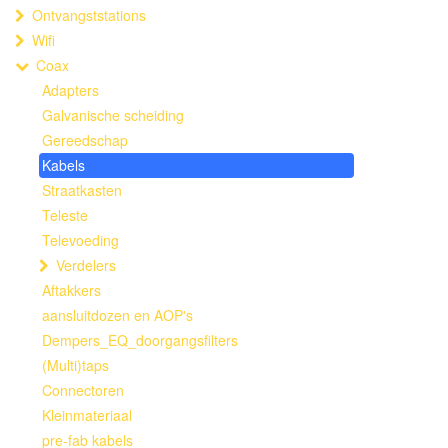
Ontvangststations
Wifi
Coax
Adapters
Galvanische scheiding
Gereedschap
Kabels
Straatkasten
Teleste
Televoeding
Verdelers
Aftakkers
aansluitdozen en AOP's
Dempers_EQ_doorgangsfilters
(Multi)taps
Connectoren
Kleinmateriaal
pre-fab kabels