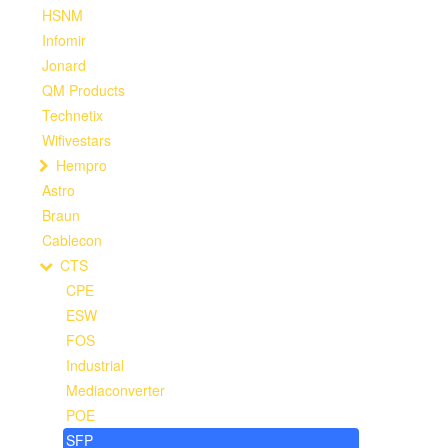
HSNM
Infomir
Jonard
QM Products
Technetix
Wifivestars
Hempro
Astro
Braun
Cablecon
CTS
CPE
ESW
FOS
Industrial
Mediaconverter
POE
SFP