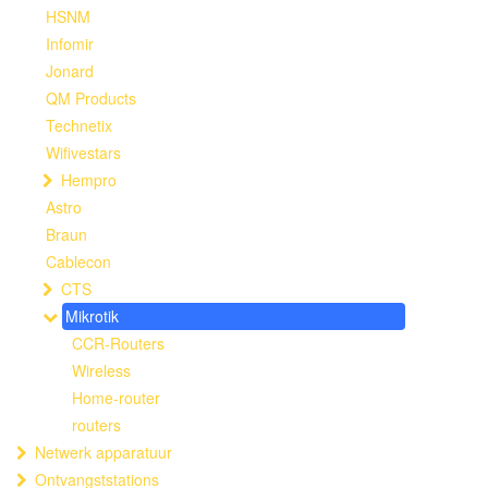
HSNM
Infomir
Jonard
QM Products
Technetix
Wifivestars
Hempro
Astro
Braun
Cablecon
CTS
Mikrotik
CCR-Routers
Wireless
Home-router
routers
Netwerk apparatuur
Ontvangststations