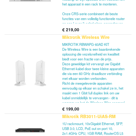
het apparaat in een rack te monteren.
Onze CRS-serie combineert de beste
functies van een volledig functionele router
en een Layer 3-schakelaar, aangedreven
door de bekende RouterOS. Alle specifieke
€
219,00
Switch-configuratieopties zijn beschikbaar
Miktrotik Wireless Wire
in een speciaal Switch-menu, maar als u
wilt, kunnen poorten uit de
MIKROTIK RBWAPG-60AD KIT
switchconfiguratie worden verwijderd en
De Wireless Wire is een baanbrekende
voor routeringsdoeleinden worden gebruikt.
oplossing die vezelsnelheid en kwaliteit
biedt voor een fractie van de prijs.
Deze geweldige kit vervangt uw Gigabit
Ethernet-kabel door twee kleine apparaten
die via een 60 GHz draadloze verbinding
met elkaar worden verbonden.
Richt de meegeleverde apparaten
eenvoudig op elkaar en schakel ze in, het
maakt een 1 Gbit full duplex link om uw
kabel onmiddellijk te vervangen - dit is
waarom we het de Wireless Wire noemen!
€
199,00
De Wireless Wire maakt veilige AES
Mikrotik RB3011-UiAS-RM
gecodeerde 60 GHz draadloze verbinding
die niet wordt beïnvloed door het drukke
1U rackmount, 10xGigabit Ethernet, SFP,
WiFi-spectrum en biedt een stabiele en
USB 3.0, LCD, PoE out on port 10,
snelle verbinding voor afstanden van 200
2x1.4GHz CPU, 1GB RAM, RouterOS L5