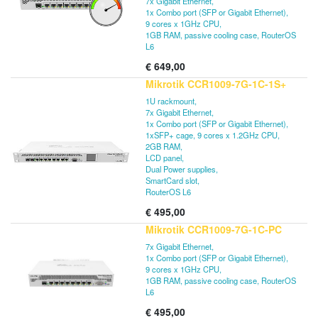
7x Gigabit Ethernet,
1x Combo port (SFP or Gigabit Ethernet),
9 cores x 1GHz CPU,
1GB RAM, passive cooling case, RouterOS
L6
€
649,00
Mikrotik CCR1009-7G-1C-1S+
1U rackmount,
7x Gigabit Ethernet,
1x Combo port (SFP or Gigabit Ethernet),
1xSFP+ cage, 9 cores x 1.2GHz CPU,
2GB RAM,
LCD panel,
Dual Power supplies,
SmartCard slot,
RouterOS L6
€
495,00
Mikrotik CCR1009-7G-1C-PC
7x Gigabit Ethernet,
1x Combo port (SFP or Gigabit Ethernet),
9 cores x 1GHz CPU,
1GB RAM, passive cooling case, RouterOS
L6
€
495,00