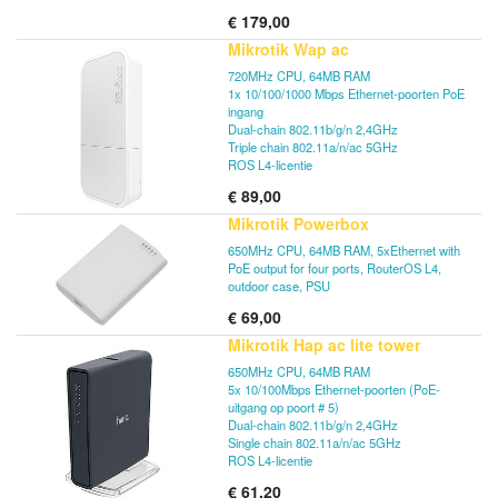
meter of meer. De doos bevat twee
€
179,00
wAP60G-apparaten die al aan elkaar zijn
gekoppeld, een wandmontageset, riemen
Mikrotik Wap ac
voor paalmontage en ook een paar
tafelstandaards om de apparaten
720MHz CPU, 64MB RAM
binnenshuis te gebruiken. De link werkt
1x 10/100/1000 Mbps Ethernet-poorten PoE
zelfs door de meeste vensters, afhankelijk
ingang
van het materiaal.
Dual-chain 802.11b/g/n 2,4GHz
Triple chain 802.11a/n/ac 5GHz
ROS L4-licentie
€
89,00
Mikrotik Powerbox
650MHz CPU, 64MB RAM, 5xEthernet with
PoE output for four ports, RouterOS L4,
outdoor case, PSU
€
69,00
Mikrotik Hap ac lite tower
650MHz CPU, 64MB RAM
5x 10/100Mbps Ethernet-poorten (PoE-
uitgang op poort # 5)
Dual-chain 802.11b/g/n 2,4GHz
Single chain 802.11a/n/ac 5GHz
ROS L4-licentie
€
61,20