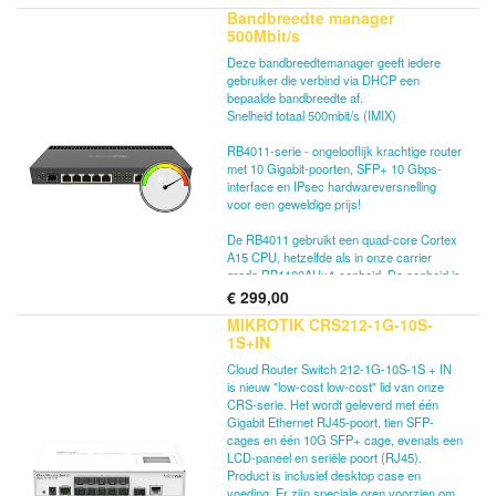
Bandbreedte manager
500Mbit/s
Deze bandbreedtemanager geeft iedere
gebruiker die verbind via DHCP een
bepaalde bandbreedte af.
Snelheid totaal 500mbit/s (IMIX)
RB4011-serie - ongelooflijk krachtige router
met 10 Gigabit-poorten, SFP+ 10 Gbps-
interface en IPsec hardwareversnelling
voor een geweldige prijs!
De RB4011 gebruikt een quad-core Cortex
A15 CPU, hetzelfde als in onze carrier
grade RB1100AHx4-eenheid. De eenheid is
uitgerust met 1 GB RAM, kan PoE-uitvoer
€
299,00
leveren op poort #10 en wordt geleverd met
MIKROTIK CRS212-1G-10S-
een compacte en professioneel ogende
1S+IN
solide metalen behuizing in matzwart.
Cloud Router Switch 212-1G-10S-1S + IN
RB4011iGS + RM (Ethernet-model) bevat
is nieuw "low-cost low-cost" lid van onze
twee rackmontageoren die het apparaat
CRS-serie. Het wordt geleverd met één
veilig in een standaard 1U-rackruimte zullen
Gigabit Ethernet RJ45-poort, tien SFP-
bevestigen.
cages en één 10G SFP+ cage, evenals een
LCD-paneel en seriële poort (RJ45).
Product is inclusief desktop case en
voeding. Er zijn speciale oren voorzien om