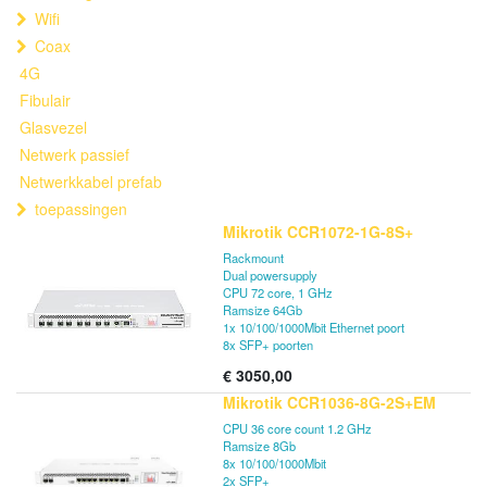
Wifi
Coax
4G
Fibulair
Glasvezel
Netwerk passief
Netwerkkabel prefab
toepassingen
Mikrotik CCR1072-1G-8S+
Rackmount
Dual powersupply
CPU 72 core, 1 GHz
Ramsize 64Gb
1x 10/100/1000Mbit Ethernet poort
8x SFP+ poorten
€
3050,00
Mikrotik CCR1036-8G-2S+EM
CPU 36 core count 1.2 GHz
Ramsize 8Gb
8x 10/100/1000Mbit
2x SFP+