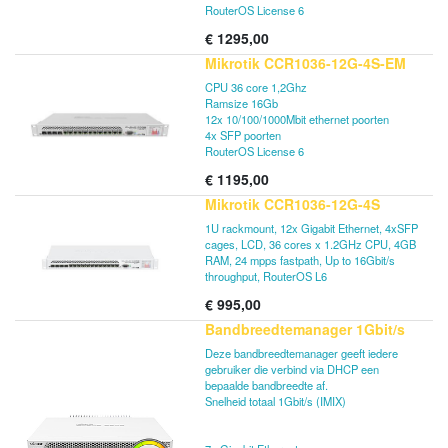
RouterOS License 6
€
1295,00
Mikrotik CCR1036-12G-4S-EM
CPU 36 core 1,2Ghz
Ramsize 16Gb
12x 10/100/1000Mbit ethernet poorten
4x SFP poorten
RouterOS License 6
€
1195,00
Mikrotik CCR1036-12G-4S
1U rackmount, 12x Gigabit Ethernet, 4xSFP
cages, LCD, 36 cores x 1.2GHz CPU, 4GB
RAM, 24 mpps fastpath, Up to 16Gbit/s
throughput, RouterOS L6
€
995,00
Bandbreedtemanager 1Gbit/s
Deze bandbreedtemanager geeft iedere
gebruiker die verbind via DHCP een
bepaalde bandbreedte af.
Snelheid totaal 1Gbit/s (IMIX)