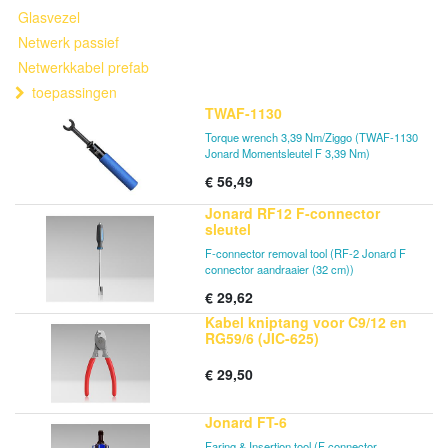
Glasvezel
Netwerk passief
Netwerkkabel prefab
toepassingen
TWAF-1130
Torque wrench 3,39 Nm/Ziggo (TWAF-1130
Jonard Momentsleutel F 3,39 Nm)
€
56,49
Jonard RF12 F-connector
sleutel
F-connector removal tool (RF-2 Jonard F
connector aandraaier (32 cm))
€
29,62
Kabel kniptang voor C9/12 en
RG59/6 (JIC-625)
€
29,50
Jonard FT-6
Faring & Insertion tool (F connector