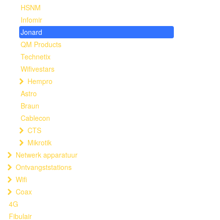
HSNM
Infomir
Jonard
QM Products
Technetix
Wifivestars
Hempro
Astro
Braun
Cablecon
CTS
Mikrotik
Netwerk apparatuur
Ontvangststations
Wifi
Coax
4G
Fibulair