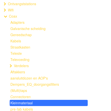
Ontvangststations
Wifi
Coax
Adapters
Galvanische scheiding
Gereedschap
Kabels
Straatkasten
Teleste
Televoeding
Verdelers
Aftakkers
aansluitdozen en AOP's
Dempers_EQ_doorgangsfilters
(Multi)taps
Connectoren
Kleinmateriaal
pre-fab kabels