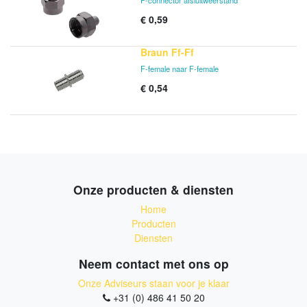
F-connector afsluitweerstand
€
0,59
Braun Ff-Ff
F-female naar F-female
€
0,54
Onze producten & diensten
Home
Producten
Diensten
Neem contact met ons op
Onze Adviseurs staan voor je klaar
+31 (0) 486 41 50 20