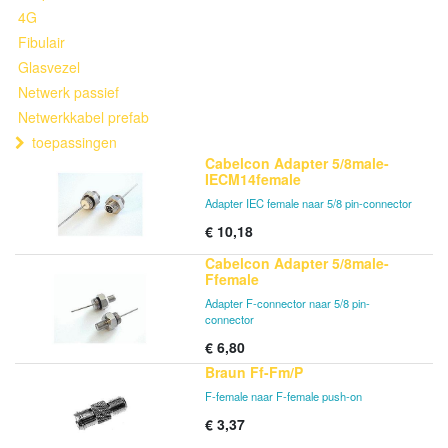
4G
Fibulair
Glasvezel
Netwerk passief
Netwerkkabel prefab
toepassingen
Cabelcon Adapter 5/8male-
IECM14female
Adapter IEC female naar 5/8 pin-connector
€
10,18
Cabelcon Adapter 5/8male-
Ffemale
Adapter F-connector naar 5/8 pin-
connector
€
6,80
Braun Ff-Fm/P
F-female naar F-female push-on
€
3,37