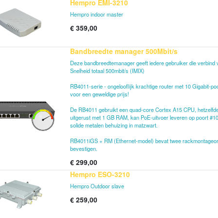
Hempro EMI-3210
Hempro indoor master
€
359,00
Bandbreedte manager 500Mbit/s
Deze bandbreedtemanager geeft iedere gebruiker die verbind
Snelheid totaal 500mbit/s (IMIX)
RB4011-serie - ongelooflijk krachtige router met 10 Gigabit-p
voor een geweldige prijs!
De RB4011 gebruikt een quad-core Cortex A15 CPU, hetzelfde
uitgerust met 1 GB RAM, kan PoE-uitvoer leveren op poort #1
solide metalen behuizing in matzwart.
RB4011iGS + RM (Ethernet-model) bevat twee rackmontageoren 
bevestigen.
€
299,00
Hempro ESO-3210
Hempro Outdoor slave
€
259,00