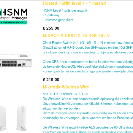
Hosted HSNM level 1 - 1 maand
HSNM Level 1 prijs per maand
- 1 gateway
- unlimited gebruikers
€
255,00
MIKROTIK CRS212-1G-10S-1S+IN
Cloud Router Switch 212-1G-10S-1S + IN is nieuw "low-cost lo
Gigabit Ethernet RJ45-poort, tien SFP-cages en één 10G SFP+
is inclusief desktop case en voeding. Er zijn speciale oren vo
Onze CRS-serie combineert de beste functies van een volledig
de bekende RouterOS. Alle specifieke Switch-configuratieopties
kunnen poorten uit de switchconfiguratie worden verwijderd en
€
219,00
Miktrotik Wireless Wire
MIKROTIK RBWAPG-60AD KIT
De Wireless Wire is een baanbrekende oplossing die vezelsnelhei
Deze geweldige kit vervangt uw Gigabit Ethernet-kabel door t
elkaar worden verbonden.
Richt de meegeleverde apparaten eenvoudig op elkaar en schake
onmiddellijk te vervangen - dit is waarom we het de Wireless
De Wireless Wire maakt veilige AES gecodeerde 60 GHz draadlo
spectrum en biedt een stabiele en snelle verbinding voor af