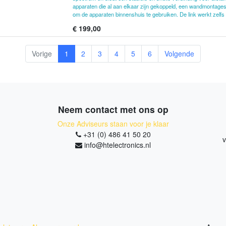
apparaten die al aan elkaar zijn gekoppeld, een wandmontage
om de apparaten binnenshuis te gebruiken. De link werkt zelfs 
€
199,00
Vorige
1
2
3
4
5
6
Volgende
Neem contact met ons op
Onze Adviseurs staan voor je klaar
+31 (0) 486 41 50 20
v
info@htelectronics.nl