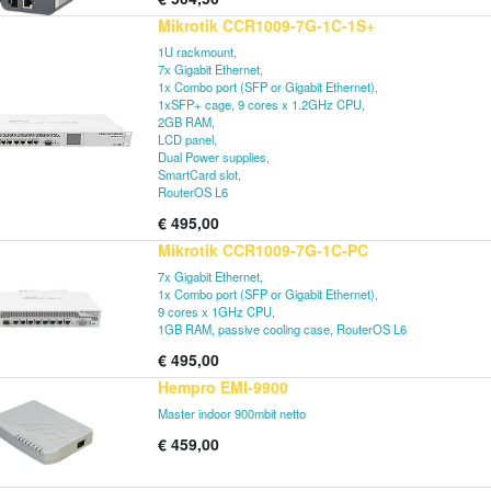
Mikrotik CCR1009-7G-1C-1S+
1U rackmount,
7x Gigabit Ethernet,
1x Combo port (SFP or Gigabit Ethernet),
1xSFP+ cage, 9 cores x 1.2GHz CPU,
2GB RAM,
LCD panel,
Dual Power supplies,
SmartCard slot,
RouterOS L6
€
495,00
Mikrotik CCR1009-7G-1C-PC
7x Gigabit Ethernet,
1x Combo port (SFP or Gigabit Ethernet),
9 cores x 1GHz CPU,
1GB RAM, passive cooling case, RouterOS L6
€
495,00
Hempro EMI-9900
Master indoor 900mbit netto
€
459,00