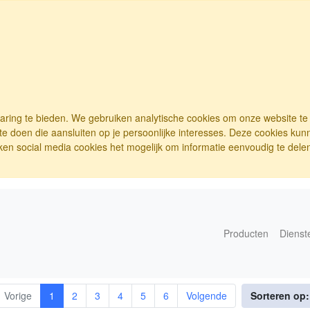
varing te bieden. We gebruiken analytische cookies om onze website t
e doen die aansluiten op je persoonlijke interesses. Deze cookies ku
ken social media cookies het mogelijk om informatie eenvoudig te delen.
Producten
Dienst
Vorige
1
2
3
4
5
6
Volgende
Sorteren op: