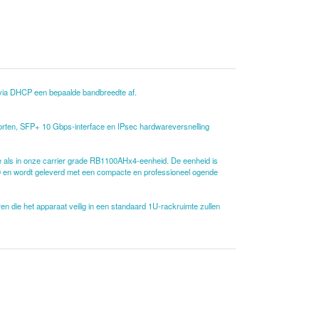
 via DHCP een bepaalde bandbreedte af.
oorten, SFP+ 10 Gbps-interface en IPsec hardwareversnelling
 als in onze carrier grade RB1100AHx4-eenheid. De eenheid is
0 en wordt geleverd met een compacte en professioneel ogende
die het apparaat veilig in een standaard 1U-rackruimte zullen