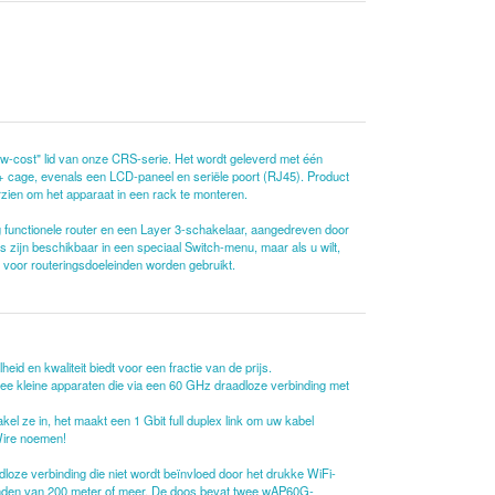
w-cost" lid van onze CRS-serie. Het wordt geleverd met één
 cage, evenals een LCD-paneel en seriële poort (RJ45). Product
orzien om het apparaat in een rack te monteren.
 functionele router en een Layer 3-schakelaar, aangedreven door
 zijn beschikbaar in een speciaal Switch-menu, maar als u wilt,
 voor routeringsdoeleinden worden gebruikt.
d en kwaliteit biedt voor een fractie van de prijs.
wee kleine apparaten die via een 60 GHz draadloze verbinding met
l ze in, het maakt een 1 Gbit full duplex link om uw kabel
 Wire noemen!
ze verbinding die niet wordt beïnvloed door het drukke WiFi-
standen van 200 meter of meer. De doos bevat twee wAP60G-