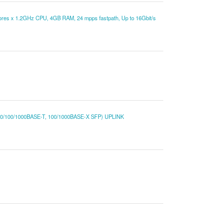
cores x 1.2GHz CPU, 4GB RAM, 24 mpps fastpath, Up to 16Gbit/s
/100/1000BASE-T, 100/1000BASE-X SFP) UPLINK