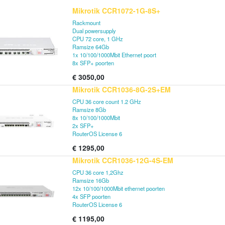
Mikrotik CCR1072-1G-8S+
Rackmount
Dual powersupply
CPU 72 core, 1 GHz
Ramsize 64Gb
1x 10/100/1000Mbit Ethernet poort
8x SFP+ poorten
€
3050,00
Mikrotik CCR1036-8G-2S+EM
CPU 36 core count 1.2 GHz
Ramsize 8Gb
8x 10/100/1000Mbit
2x SFP+
RouterOS License 6
€
1295,00
Mikrotik CCR1036-12G-4S-EM
CPU 36 core 1,2Ghz
Ramsize 16Gb
12x 10/100/1000Mbit ethernet poorten
4x SFP poorten
RouterOS License 6
€
1195,00