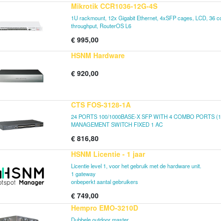
Mikrotik CCR1036-12G-4S
1U rackmount, 12x Gigabit Ethernet, 4xSFP cages, LCD, 36 
throughput, RouterOS L6
€
995,00
HSNM Hardware
€
920,00
CTS FOS-3128-1A
24 PORTS 100/1000BASE-X SFP WITH 4 COMBO PORTS (10
MANAGEMENT SWITCH FIXED 1 AC
€
816,80
HSNM Licentie - 1 jaar
Licentie level 1, voor het gebruik met de hardware unit.
1 gateway
onbeperkt aantal gebruikers
€
749,00
Hempro EMO-3210D
Dubbele outdoor master