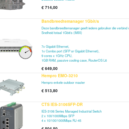
€
714,00
Bandbreedtemanager 1Gbit/s
Deze bandbreedtemanager geeft iedere gebruiker die verbind
Snelheid totaal 1Gbit/s (IMIX)
7x Gigabit Ethernet,
1x Combo port (SFP or Gigabit Ethernet),
9 cores x 1GHz CPU,
1GB RAM, passive cooling case, RouterOS L6
€
649,00
Hempro EMO-3210
Hempro enkele outdoor master
€
513,80
CTS IES-3106SFP-DR
IES-3106 Series Managed Industrial Switch
2 x 100/1000Mbps SFP
4 x 10/100/1000Mbps RJ-45
€
504,50