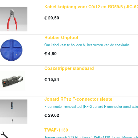
Kabel kniptang voor C9/12 en RG59/6 (JIC-6
€
29,50
Rubber Griptool
Om kabel vast te houden bij het ruimen van de coaxkabel
€
4,80
Coaxstripper standaard
€
15,84
Jonard RF12 F-connector sleutel
F-connector removal tool (RF-2 Jonard F connector aandraaie
€
29,62
TWAF-1130
Torque wrench 3,39 Nm/Ziggo (TWAF-1130 Jonard Momentsle