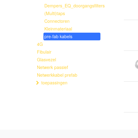
Dempers_EQ_doorgangsfilters
(Multi)taps
Connectoren
Kleinmateriaal
pre-fab kabels
4G
Fibulair
Glasvezel
Netwerk passief
Netwerkkabel prefab
toepassingen