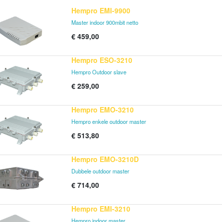
Hempro EMI-9900
Master indoor 900mbit netto
€
459,00
Hempro ESO-3210
Hempro Outdoor slave
€
259,00
Hempro EMO-3210
Hempro enkele outdoor master
€
513,80
Hempro EMO-3210D
Dubbele outdoor master
€
714,00
Hempro EMI-3210
Hempro indoor master