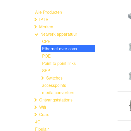
Alle Producten
IPTV
Merken
Netwerk apparatuur
CPE
Ethernet over coax
POE
Point to point links
SFP
Switches
accesspoints
media converters
Ontvangststations
Wifi
Coax
4G
Fibulair