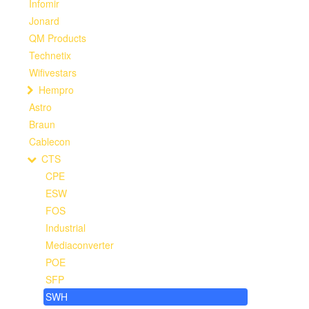
Infomir
Jonard
QM Products
Technetix
Wifivestars
Hempro
Astro
Braun
Cablecon
CTS
CPE
ESW
FOS
Industrial
Mediaconverter
POE
SFP
SWH