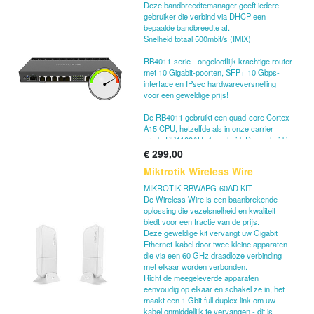
Deze bandbreedtemanager geeft iedere
gebruiker die verbind via DHCP een
bepaalde bandbreedte af.
Snelheid totaal 500mbit/s (IMIX)
RB4011-serie - ongelooflijk krachtige router
met 10 Gigabit-poorten, SFP+ 10 Gbps-
interface en IPsec hardwareversnelling
voor een geweldige prijs!
De RB4011 gebruikt een quad-core Cortex
A15 CPU, hetzelfde als in onze carrier
grade RB1100AHx4-eenheid. De eenheid is
uitgerust met 1 GB RAM, kan PoE-uitvoer
€
299,00
leveren op poort #10 en wordt geleverd met
Miktrotik Wireless Wire
een compacte en professioneel ogende
solide metalen behuizing in matzwart.
MIKROTIK RBWAPG-60AD KIT
De Wireless Wire is een baanbrekende
RB4011iGS + RM (Ethernet-model) bevat
oplossing die vezelsnelheid en kwaliteit
twee rackmontageoren die het apparaat
biedt voor een fractie van de prijs.
veilig in een standaard 1U-rackruimte zullen
Deze geweldige kit vervangt uw Gigabit
bevestigen.
Ethernet-kabel door twee kleine apparaten
die via een 60 GHz draadloze verbinding
met elkaar worden verbonden.
Richt de meegeleverde apparaten
eenvoudig op elkaar en schakel ze in, het
maakt een 1 Gbit full duplex link om uw
kabel onmiddellijk te vervangen - dit is