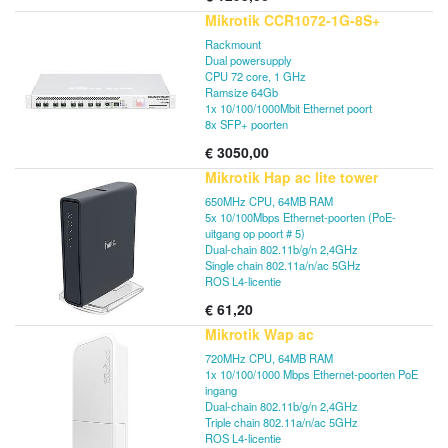
Mikrotik CCR1072-1G-8S+
Rackmount
Dual powersupply
CPU 72 core, 1 GHz
Ramsize 64Gb
1x 10/100/1000Mbit Ethernet poort
8x SFP+ poorten
€
3050,00
Mikrotik Hap ac lite tower
650MHz CPU, 64MB RAM
5x 10/100Mbps Ethernet-poorten (PoE-
uitgang op poort # 5)
Dual-chain 802.11b/g/n 2,4GHz
Single chain 802.11a/n/ac 5GHz
ROS L4-licentie
€
61,20
Mikrotik Wap ac
720MHz CPU, 64MB RAM
1x 10/100/1000 Mbps Ethernet-poorten PoE
ingang
Dual-chain 802.11b/g/n 2,4GHz
Triple chain 802.11a/n/ac 5GHz
ROS L4-licentie