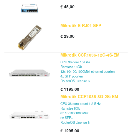
wilt, kunnen poorten uit de
€
45,00
switchconfiguratie worden verwijderd en
voor routeringsdoeleinden worden gebruikt.
Mikrotik S-RJ01 SFP
€
29,00
Mikrotik CCR1036-12G-4S-EM
CPU 36 core 1,2Ghz
Ramsize 16Gb
12x 10/100/1000Mbit ethernet poorten
4x SFP poorten
RouterOS License 6
€
1195,00
Mikrotik CCR1036-8G-2S+EM
CPU 36 core count 1.2 GHz
Ramsize 8Gb
8x 10/100/1000Mbit
2x SFP+
RouterOS License 6
€
1295,00