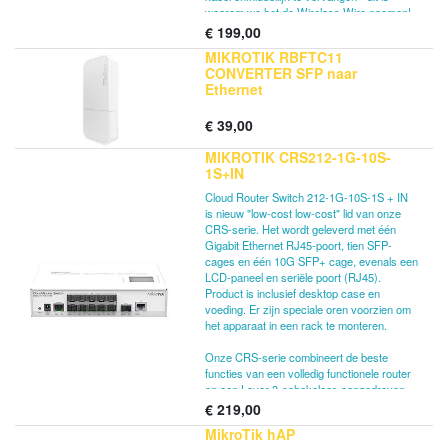
waarom we het de Wireless Wire noemen!
€
199,00
De Wireless Wire maakt veilige AES
MIKROTIK RBFTC11
gecodeerde 60 GHz draadloze verbinding
CONVERTER SFP naar
die niet wordt beïnvloed door het drukke
Ethernet
WiFi-spectrum en biedt een stabiele en
snelle verbinding voor afstanden van 200
€
39,00
meter of meer. De doos bevat twee
wAP60G-apparaten die al aan elkaar zijn
MIKROTIK CRS212-1G-10S-
gekoppeld, een wandmontageset, riemen
1S+IN
voor paalmontage en ook een paar
tafelstandaards om de apparaten
Cloud Router Switch 212-1G-10S-1S + IN
binnenshuis te gebruiken. De link werkt
is nieuw "low-cost low-cost" lid van onze
zelfs door de meeste vensters, afhankelijk
CRS-serie. Het wordt geleverd met één
van het materiaal.
Gigabit Ethernet RJ45-poort, tien SFP-
cages en één 10G SFP+ cage, evenals een
LCD-paneel en seriële poort (RJ45).
Product is inclusief desktop case en
voeding. Er zijn speciale oren voorzien om
het apparaat in een rack te monteren.
Onze CRS-serie combineert de beste
functies van een volledig functionele router
en een Layer 3-schakelaar, aangedreven
door de bekende RouterOS. Alle specifieke
€
219,00
Switch-configuratieopties zijn beschikbaar
MikroTik hAP
in een speciaal Switch-menu, maar als u