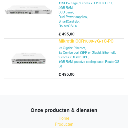
1xSFP+ cage, 9 cores x 1.2GHz CPU,
2GB RAM,
LCD panel,
Dual Power supplies,
SmartCard slot,
RouterOS L6
€
495,00
Mikrotik CCR1009-7G-1C-PC
7x Gigabit Ethernet,
1x Combo port (SFP or Gigabit Ethernet),
9 cores x 1GHz CPU,
1GB RAM, passive cooling case, RouterOS
L6
€
495,00
Onze producten & diensten
Home
Producten