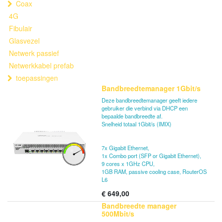
Coax
4G
Fibulair
Glasvezel
Netwerk passief
Netwerkkabel prefab
toepassingen
Bandbreedtemanager 1Gbit/s
Deze bandbreedtemanager geeft iedere
gebruiker die verbind via DHCP een
bepaalde bandbreedte af.
Snelheid totaal 1Gbit/s (IMIX)
7x Gigabit Ethernet,
1x Combo port (SFP or Gigabit Ethernet),
9 cores x 1GHz CPU,
1GB RAM, passive cooling case, RouterOS
L6
€
649,00
Bandbreedte manager
500Mbit/s