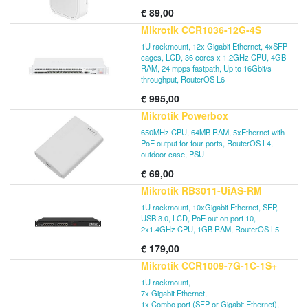
€
89,00
Mikrotik CCR1036-12G-4S
1U rackmount, 12x Gigabit Ethernet, 4xSFP
cages, LCD, 36 cores x 1.2GHz CPU, 4GB
RAM, 24 mpps fastpath, Up to 16Gbit/s
throughput, RouterOS L6
€
995,00
Mikrotik Powerbox
650MHz CPU, 64MB RAM, 5xEthernet with
PoE output for four ports, RouterOS L4,
outdoor case, PSU
€
69,00
Mikrotik RB3011-UiAS-RM
1U rackmount, 10xGigabit Ethernet, SFP,
USB 3.0, LCD, PoE out on port 10,
2x1.4GHz CPU, 1GB RAM, RouterOS L5
€
179,00
Mikrotik CCR1009-7G-1C-1S+
1U rackmount,
7x Gigabit Ethernet,
1x Combo port (SFP or Gigabit Ethernet),